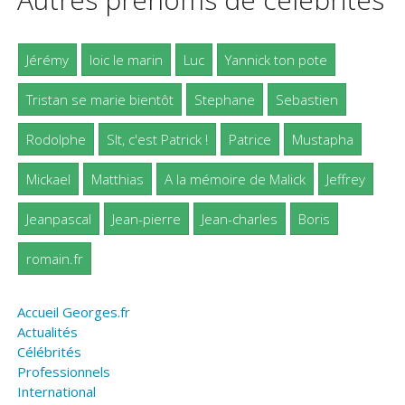
Jérémy
loic le marin
Luc
Yannick ton pote
Tristan se marie bientôt
Stephane
Sebastien
Rodolphe
Slt, c'est Patrick !
Patrice
Mustapha
Mickael
Matthias
A la mémoire de Malick
Jeffrey
Jeanpascal
Jean-pierre
Jean-charles
Boris
romain.fr
Accueil Georges.fr
Actualités
Célébrités
Professionnels
International